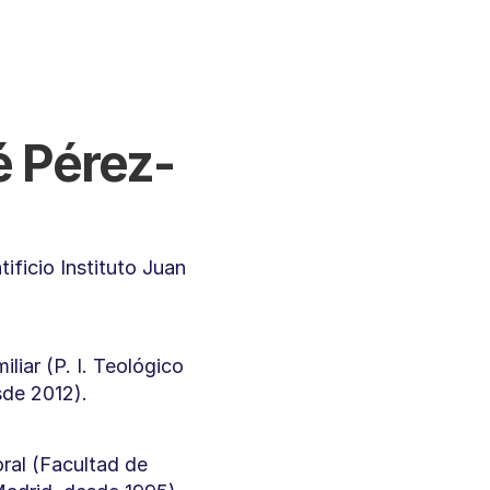
é Pérez-
ficio Instituto Juan 
liar (P. I. Teológico 
sde 2012).
al (Facultad de 