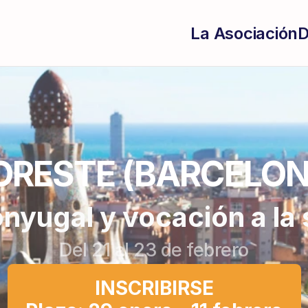
La Asociación
D
ORESTE (BARCELON
nyugal y vocación a la 
Del 21 al 23 de febrero
INSCRIBIRSE