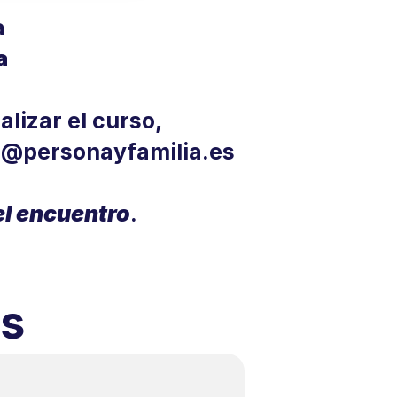
a
a
lizar el curso, 
a@personayfamilia.es
el encuentro
.
es