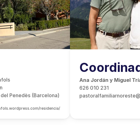
Coordina
fols 
Ana Jordán y Miguel Trí
/n
626 010 231
 del Penedès (Barcelona)
pastoralfamiliarnoreste
afols.wordpress.com/residencia/