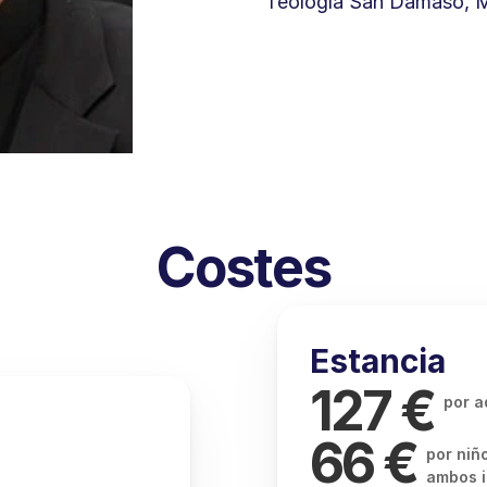
Teología San Dámaso, M
Costes
Estancia
127 € 
por a
66 € 
por niño
ambos i