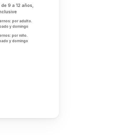
 de 9 a 12 años, 
clusive 
rnos: por adulto. 
bado y domingo  
rnos: por niño. 
bado y domingo  