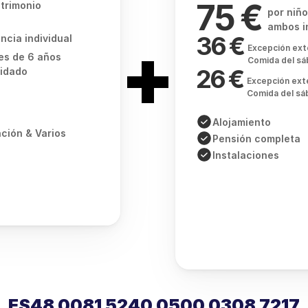
75 € 
trimonio
por niño
ambos in
+
36 € 
ncia individual
Excepción exte
es de 6 años
Comida del sá
26 € 
uidado
Excepción exte
Comida del sá
Alojamiento
ción & Varios
Pensión completa
Instalaciones
ES48 0081 5240 0500 0308 7217