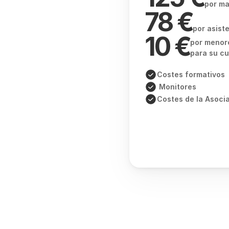
por ma
78 €
por asiste
10 €
por menor
para su c
Costes formativos
 Monitores
Costes de la Asocia