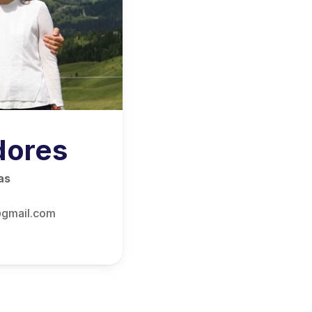
dores
as
@gmail.com