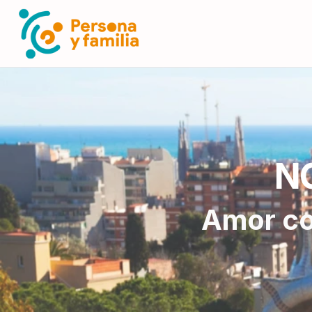
N
Amor co