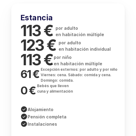
Estancia
113 € 
por adulto
en habitación múltiple
123 € 
por adulto
en habitación individual
113 €
por niño 
en habitación múltiple
Excepción externos: por adulto y por niño
61 € 
Viernes: cena. Sábado: comida y cena. 
Domingo: comida.
Bebés que lleven 
0 € 
cuna y alimentación 
Alojamiento
Pensión completa
Instalaciones