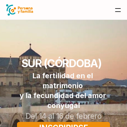
SUR (CÓRDOBA)  
La fertilidad en el 
matrimonio 
y la fecundidad del amor 
conyugal
Del 14 al 16 de febrero