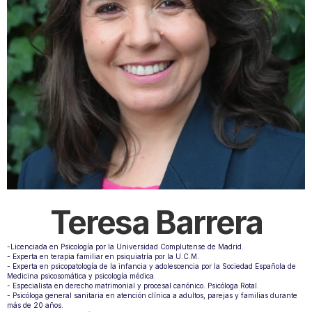
Teresa Barrera
-Licenciada en Psicología por la Universidad Complutense de Madrid. 
- Experta en terapia familiar en psiquiatría por la U.C.M.
- Experta en psicopatología de la infancia y adolescencia por la Sociedad Española de 
Medicina psicosomática y psicología médica. 
- Especialista en derecho matrimonial y procesal canónico. Psicóloga Rotal.  
- Psicóloga general sanitaria en atención clínica a adultos, parejas y familias durante 
más de 20 años. 