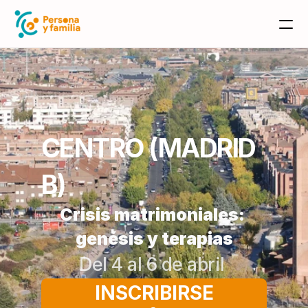
CENTRO (MADRID 
B)
Crisis matrimoniales: 
genésis y terapias
Del 4 al 6 de abril 
INSCRIBIRSE