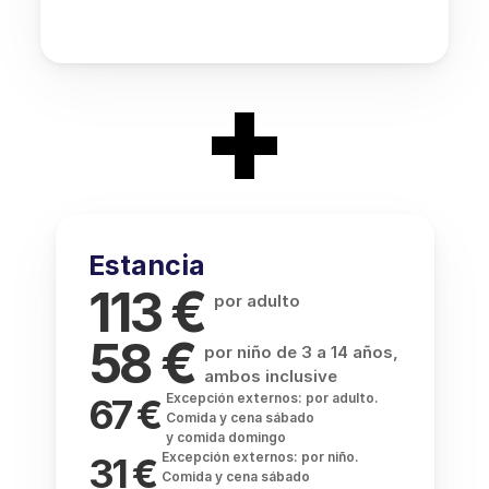
+
Estancia
 € 
113
por adulto
 € 
58
por niño de 3 a 14 años, 
ambos inclusive 
Excepción externos: por adulto. 
67 € 
Comida y cena sábado 
y comida domingo  
Excepción externos: por niño. 
31 € 
Comida y cena sábado 