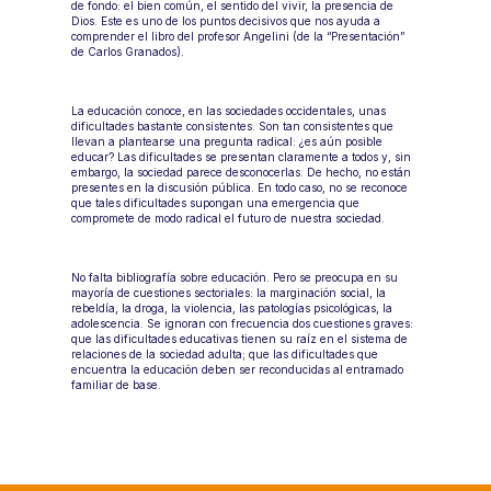
de fondo: el bien común, el sentido del vivir, la presencia de 
Dios. Este es uno de los puntos decisivos que nos ayuda a 
comprender el libro del profesor Angelini (de la “Presentación” 
de Carlos Granados).
La educación conoce, en las sociedades occidentales, unas 
dificultades bastante consistentes. Son tan consistentes que 
llevan a plantearse una pregunta radical: ¿es aún posible 
educar? Las dificultades se presentan claramente a todos y, sin 
embargo, la sociedad parece desconocerlas. De hecho, no están 
presentes en la discusión pública. En todo caso, no se reconoce 
que tales dificultades supongan una emergencia que 
compromete de modo radical el futuro de nuestra sociedad. 
No falta bibliografía sobre educación. Pero se preocupa en su 
mayoría de cuestiones sectoriales: la marginación social, la 
rebeldía, la droga, la violencia, las patologías psicológicas, la 
adolescencia. Se ignoran con frecuencia dos cuestiones graves: 
que las dificultades educativas tienen su raíz en el sistema de 
relaciones de la sociedad adulta; que las dificultades que 
encuentra la educación deben ser reconducidas al entramado 
familiar de base.